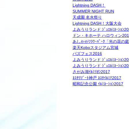
Lightning DASH！
SUMMER NIGHT RUN
天成園 名水祭り
Lightning DASH！大阪大会
よみうりランド ｼﾞｭｴﾙﾐﾈｰｼｮﾝ20
ドン・キホーテ ハロウィン201
あしかがﾌﾗﾜｰﾊﾟｰｸ「光の花の
楽天Koboスタジアム宮城
バズフェス2016
よみうりランド ｼﾞｭｴﾙﾐﾈｰｼｮﾝ20
よみうりランド ｼﾞｭｴﾙﾐﾈｰｼｮﾝ20
さがみ湖ｲﾙﾐﾘｵﾝ2017
ﾈｽﾀﾘｿﾞｰﾄ神戸 ﾈｽﾀｲﾙﾐﾅ2017
昭和記念公園 ｲﾙﾐﾈｰｼｮﾝ2017