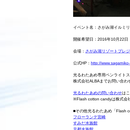
イベント名：さがみ湖イルミリ
開催希望日：2016年10月22日
会場：
さがみ湖リゾートプレジ
公式HP：
http://www.sagamiko-re
光るわたあめ専用ペンライトスティッ
株式会社ALBAまでお問い合わ
光るわたあめの問い合わせ
はこ
※Flash cotton candyは
■その他光るわたあめ「Flash co
フローランテ宮崎
すみだ水族館
京都水族館