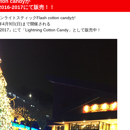
on candyが
16-2017にて販売！！
スティックFlash cotton candyが
17年4月9日(日)まで開催される
17』にて「Lightning Cotton Candy」として販売中！