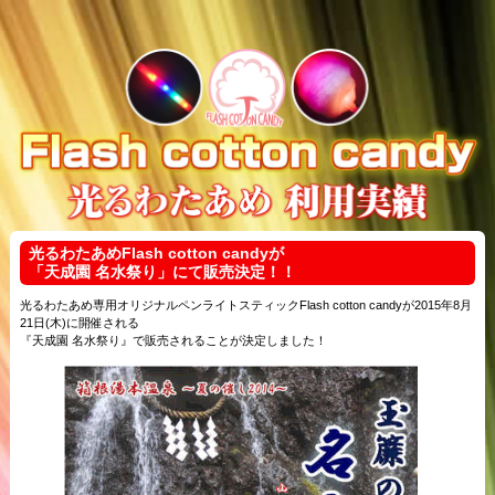
光るわたあめFlash cotton candyが
「天成園 名水祭り」にて販売決定！！
光るわたあめ専用オリジナルペンライトスティックFlash cotton candyが2015年8月
21日(木)に開催される
『天成園 名水祭り』で販売されることが決定しました！