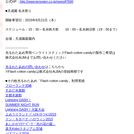
公式HP：
http://www.tenseien.co.jp/news#7600
■天成園 名水祭り
開催希望日：2015年8月21日（木）
スケジュール：15：30～名水例大祭 16：00～名水納涼祭（19：00まで）
会場：天成園庭園内
-------------------
光るわたあめ専用ペンライトスティックFlash cotton candyの製作ご希望は
株式会社ALBAまでお問い合わせください
光るわたあめの問い合わせ
はこちらから
※Flash cotton candyは株式会社ALBAの登録商標です
■その他光るわたあめ「Flash cotton candy」利用実績
フローランテ宮崎
すみだ水族館
京都水族館
Lightning DASH！
SUMMER NIGHT RUN
Lightning DASH！大阪大会
よみうりランド ｼﾞｭｴﾙﾐﾈｰｼｮﾝ2015
ドン・キホーテ ハロウィン2015
あしかがﾌﾗﾜｰﾊﾟｰｸ「光の花の庭」
楽天Koboスタジアム宮城
バズフェス2016